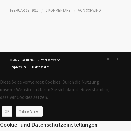
FEBRUAR 18, 2016
/
0 KOMMENTARE
/
VON
SCHWIND
© 2025 - LACHENAUER Rechtsanwälte
Impressum
Datenschutz
Diese Seite verwendet Cookies. Durch die Nutzung
unserer Website erklären Sie sich damit einverstanden,
dass wir Cookies setzen.
OK
Mehr erfahren
Cookie- und Datenschutzeinstellungen